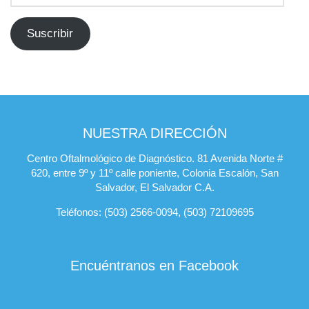
de
email
Suscribir
NUESTRA DIRECCIÓN
Centro Oftalmológico de Diagnóstico. 81 Avenida Norte #
620, entre 9º y 11º calle poniente, Colonia Escalón, San
Salvador, El Salvador C.A.
Teléfonos: (503) 2566-0094, (503) 72109695
Encuéntranos en Facebook