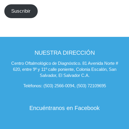
email
Suscribir
NUESTRA DIRECCIÓN
Centro Oftalmológico de Diagnóstico. 81 Avenida Norte #
620, entre 9º y 11º calle poniente, Colonia Escalón, San
Salvador, El Salvador C.A.
Teléfonos: (503) 2566-0094, (503) 72109695
Encuéntranos en Facebook